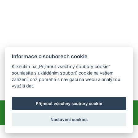
Informace o souborech cookie
Kliknutím na „Přijmout všechny soubory cookie“
souhlasíte s ukládáním souborů cookie na vašem
zařízení, což pomáhá s navigací na webu a analýzou
využití dat.
Přijmout všechny soubory cookie
© 2010–2022 Rodinné centrum Sluníčko
Cookies
Tisk
Mapa stránek
Úvodní stránka
Nastavení cookies