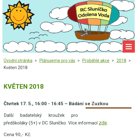
Úvodní stránka
>
Plánujeme pro vás
>
Proběhlé akce
>
2018
>
Květen 2018
KVĚTEN 2018
Čtvrtek 17. 5., 16:00 - 16:45 – Bádání se Zuzkou
Další badatel­ský kroužek pro
zde
předškoláky (5+) v DC Sluníčko. Více informací
.
Cena 90,- Kč.