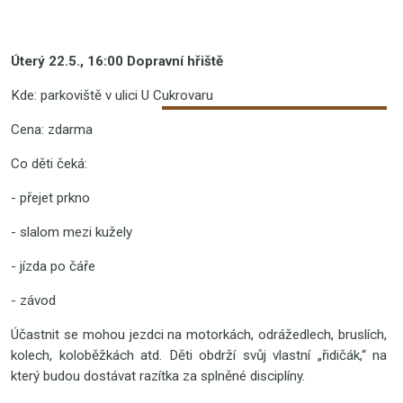
Úterý 22.5., 16:00 Dopravní hřiště
Kde: parkoviště v ulici U Cukrovaru
Cena: zdarma
Co děti čeká:
- přejet prkno
- slalom mezi kužely
- jízda po čáře
- závod
Účastnit se mohou jezdci na motorkách, odrážedlech, bruslích,
kolech, koloběžkách atd. Děti obdrží svůj vlastní „řidičák,“ na
který budou dostávat razítka za splněné disciplíny.