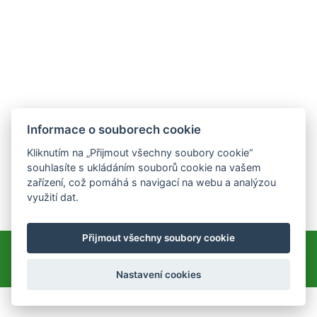
Informace o souborech cookie
Kliknutím na „Přijmout všechny soubory cookie“
souhlasíte s ukládáním souborů cookie na vašem
zařízení, což pomáhá s navigací na webu a analýzou
využití dat.
Přijmout všechny soubory cookie
© 2010–2022 Rodinné centrum Sluníčko
Cookies
Tisk
Mapa stránek
Úvodní stránka
Nastavení cookies